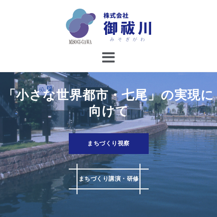
コ
ン
テ
ン
ツ
へ
ス
キ
「小さな世界都市・七尾」の実現に
ッ
向けて
プ
まちづくり視察
まちづくり講演・研修