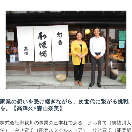
家業の想いを受け継ぎながら、次世代に繋がる挑戦
を。【高澤久×森山奈美】
株式会社御祓川の事業の三本柱である、まち育て（御祓川大
学）・みせ育て（能登スタイルストア）・ひと育て（能登留