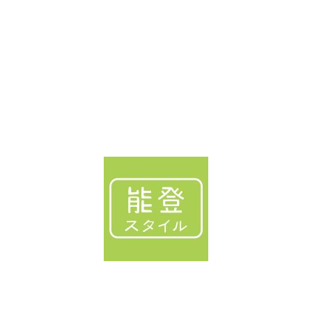
・里山里海の資源を活かした新しい商品をつくりたい
・新商品の販路を広げたい
商品開発講座、コンサルティング、デザインの相談など。
Webショップでの販売、BtoBの斡旋。(能登スタイルストア）
Webサイトの構築、ネットショップ運営サポート。
販売手数料：25％から
その他別途お見積
能登スタイル
http://notostyle.jp/