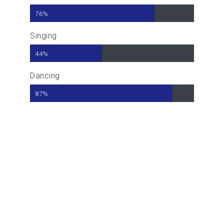
76%
Singing
44%
Dancing
87%