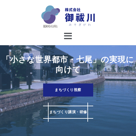
コ
ン
テ
ン
ツ
へ
ス
キ
「小さな世界都市・七尾」の実現に
ッ
向けて
プ
まちづくり視察
まちづくり講演・研修