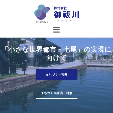
コ
ン
テ
ン
ツ
へ
ス
キ
「小さな世界都市・七尾」の実現に
ッ
向けて
プ
まちづくり視察
まちづくり講演・研修