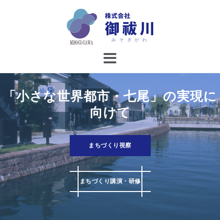
コ
ン
テ
ン
ツ
へ
ス
キ
「小さな世界都市・七尾」の実現に
ッ
向けて
プ
まちづくり視察
まちづくり講演・研修