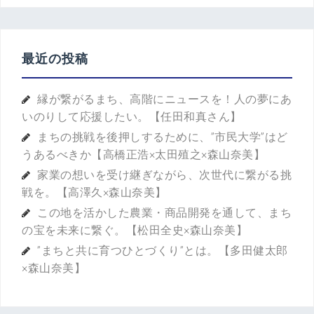
最近の投稿
縁が繋がるまち、高階にニュースを！人の夢にあ
いのりして応援したい。【任田和真さん】
まちの挑戦を後押しするために、”市民大学”はど
うあるべきか【高橋正浩×太田殖之×森山奈美】
家業の想いを受け継ぎながら、次世代に繋がる挑
戦を。【高澤久×森山奈美】
この地を活かした農業・商品開発を通して、まち
の宝を未来に繋ぐ。【松田全史×森山奈美】
”まちと共に育つひとづくり”とは。【多田健太郎
×森山奈美】