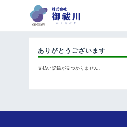
コ
ン
テ
ン
ツ
へ
ス
ありがとうございます
キ
ッ
プ
支払い記録が見つかりません。