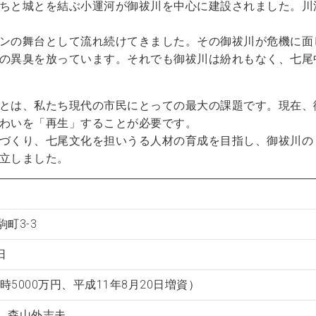
ちと城とを結ぶ小運河が御祓川を中心に建設されました。川
ンの舞台として流れ続けてきました。その御祓川が危機に面
の異臭を放っています。それでも御祓川は紛れもなく、七尾
とは、私たち現代の市民にとっての最大の課題です。現在、
わいを「再生」することが必要です。
づくり、七尾文化を担いうる人材の育成を目指し、御祓川の
立しました。
町3-3
日
立時5000万円、平成11年8月20日増資）
 森山外志夫