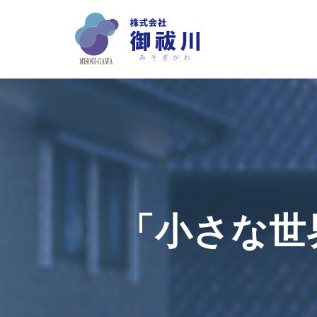
コ
ン
テ
ン
ツ
へ
ス
キ
ッ
プ
「小さな世