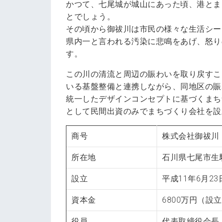
かつて、七尾城が城山にあった頃、港とま
とでしょう。
その頃から御祓川は市民の様々な生活シー
県内一と言われる汚染に悲鳴をあげ、怒り
す。
この川の清流と周辺の賑わいを取り戻すこ
いる基盤整備と連携しながら、同地区の賑
統一したデザインコンセプトに基づくまち
として民間出資のみでまちづくり会社を設
商号
株式会社御祓川
所在地
石川県七尾市生駒
設立
平成11年6月23
資本金
6800万円（設
役員
代表取締役会長