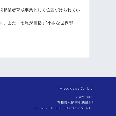
規起業者育成事業として位置づけられてい
す。また、七尾が目指す”小さな世界都
Misogigawa Co., Ltd.
〒926-0804
石川県七尾市生駒町3-3
TEL:0767-54-8866 FAX:0767-53-4811