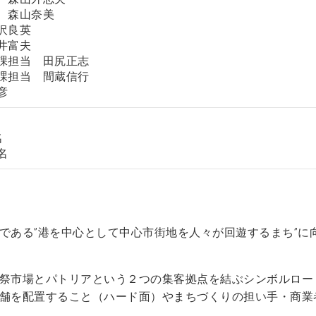
 森山奈美
沢良英
井富夫
課担当 田尻正志
課担当 間蔵信行
彦
名
名
である”港を中心として中心市街地を人々が回遊するまち”に
祭市場とパトリアという２つの集客拠点を結ぶシンボルロー
舗を配置すること（ハード面）やまちづくりの担い手・商業
す。