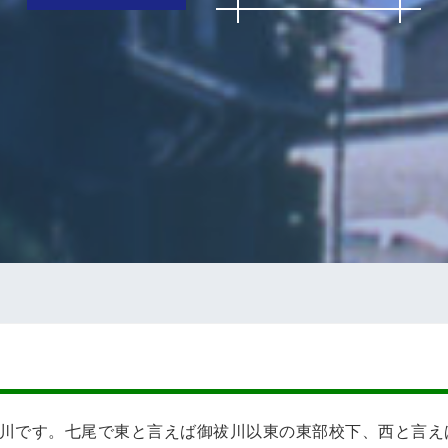
川です。七尾で東と言えば御祓川以東の東部校下、西と言え