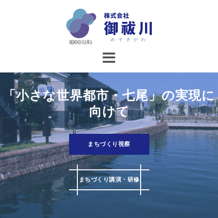
コ
ン
テ
ン
ツ
へ
ス
キ
「小さな世界都市・七尾」の実現に
ッ
向けて
プ
まちづくり視察
まちづくり講演・研修