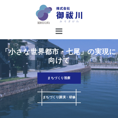
コ
ン
テ
ン
ツ
へ
ス
キ
「小さな世界都市・七尾」の実現に
ッ
向けて
プ
まちづくり視察
まちづくり講演・研修