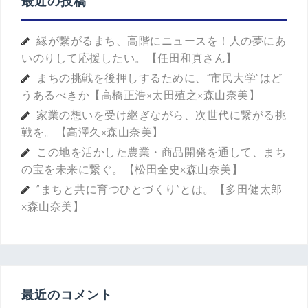
最近の投稿
縁が繋がるまち、高階にニュースを！人の夢にあ
いのりして応援したい。【任田和真さん】
まちの挑戦を後押しするために、”市民大学”はど
うあるべきか【高橋正浩×太田殖之×森山奈美】
家業の想いを受け継ぎながら、次世代に繋がる挑
戦を。【高澤久×森山奈美】
この地を活かした農業・商品開発を通して、まち
の宝を未来に繋ぐ。【松田全史×森山奈美】
”まちと共に育つひとづくり”とは。【多田健太郎
×森山奈美】
最近のコメント