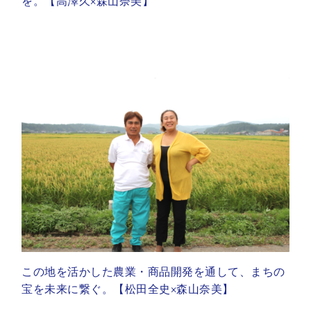
を。【高澤久×森山奈美】
この地を活かした農業・商品開発を通して、まちの
宝を未来に繋ぐ。【松田全史×森山奈美】