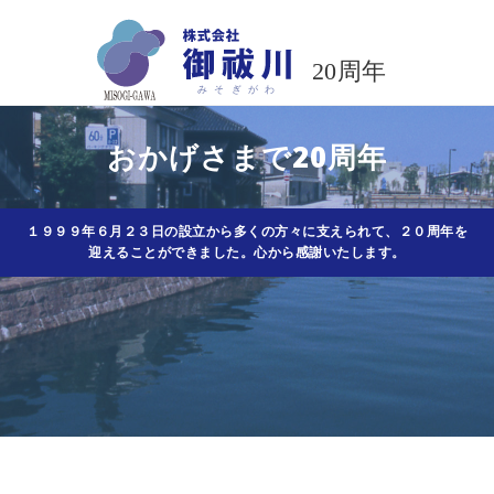
コ
ン
テ
ン
ツ
おかげさまで20周年
へ
ス
キ
ッ
１９９９年６月２３日の設立から多くの方々に支えられて、２０周年を
迎えることができました。心から感謝いたします。
プ