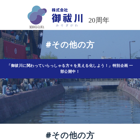
コ
ン
テ
ン
ツ
#その他の方
へ
ス
キ
ッ
「御祓川に関わっていらっしゃる方々を見える化しよう！」特別企画 一
部公開中！
プ
#その他の方