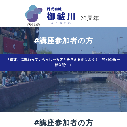
コ
ン
テ
ン
ツ
#講座参加者の方
へ
ス
キ
ッ
「御祓川に関わっていらっしゃる方々を見える化しよう！」特別企画 一
部公開中！
プ
#講座参加者の方