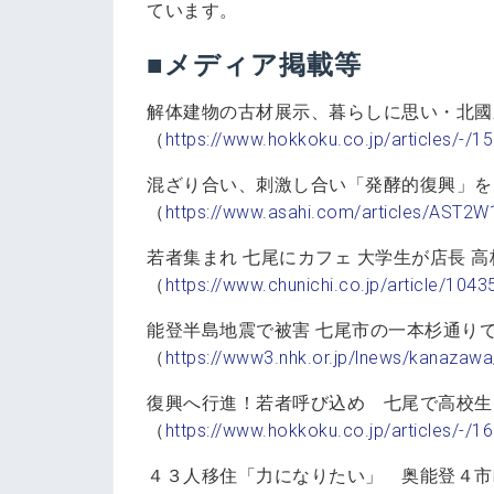
ています。
■メディア掲載等
解体建物の古材展示、暮らしに思い・北國新
（
https://www.hokkoku.co.jp/articles/-/1
混ざり合い、刺激し合い「発酵的復興」を
（
https://www.asahi.com/articles/AST
若者集まれ 七尾にカフェ 大学生が店長 
（
https://www.chunichi.co.jp/article/1043
能登半島地震で被害 七尾市の一本杉通りで
（
https://www3.nhk.or.jp/lnews/kanaza
復興へ行進！若者呼び込め 七尾で高校生
（
https://www.hokkoku.co.jp/articles/-/1
４３人移住「力になりたい」 奥能登４市