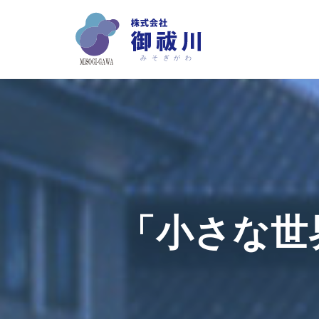
コ
ン
テ
ン
ツ
へ
ス
キ
ッ
プ
「小さな世