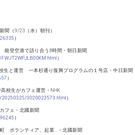
聞（9/23（水）朝刊）
526335
）
 能登空港で語り合う8時間・朝日新聞
2W1FWJT2WPJLB00KM.html
）
高校生と運営 一本杉通り復興プログラムの１号店・中日新聞
557
）
高校生がカフェ運営・NHK
wa/20250325/3020023573.html
）
カフェ・北國新聞
696245
）
町 ボランティア、起業…・北國新聞