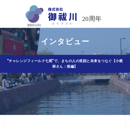
コ
ン
テ
ン
ツ
インタビュー
へ
ス
キ
ッ
”チャレンジフィールド七尾”で、まちの人の笑顔と未来をつなぐ【小梶
崇さん：後編】
プ