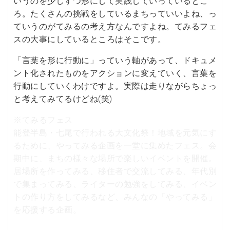
いうのを少しずつ形にして実践していっているとこ
ろ。たくさんの挑戦をしているまちっていいよね、っ
ていうのがてみるの考え方なんですよね。てみるフェ
スの大事にしているところはそこです。
「言葉を形に行動に」っていう軸があって、ドキュメ
ント化されたものをアクションに変えていく、言葉を
行動にしていくわけですよ。実際は走りながらちょっ
と考えてみてるけどね(笑)
※てみるフェス
能登半島・七尾で行われる大文化祭！地域を元気にす
るために、やってみる企画を一堂に集めたフェス。会
期中に、まちの様々な場所で楽しいイベントを開催。
居場所を作ってみる、移住者で交流してみる、年代別
で集まってみる、ライターの勉強をしてみる、イベン
トの作り方をしてみるなど、みんなの「やってみる」
を応援する企画。