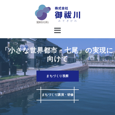
コ
ン
テ
ン
ツ
へ
ス
キ
「小さな世界都市・七尾」の実現に
ッ
向けて
プ
まちづくり視察
まちづくり講演・研修